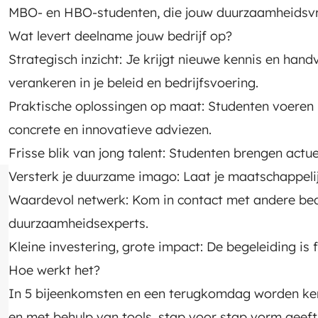
MBO- en HBO-studenten, die jouw duurzaamheidsv
Wat levert deelname jouw bedrijf op?
Strategisch inzicht: Je krijgt nieuwe kennis en han
verankeren in je beleid en bedrijfsvoering.
Praktische oplossingen op maat: Studenten voeren 
concrete en innovatieve adviezen.
Frisse blik van jong talent: Studenten brengen actue
Versterk je duurzame imago: Laat je maatschappelij
Waardevol netwerk: Kom in contact met andere bedr
duurzaamheidsexperts.
Kleine investering, grote impact: De begeleiding is 
Hoe werkt het?
In 5 bijeenkomsten en een terugkomdag worden kenn
en met behulp van tools, stap voor stap vorm geef