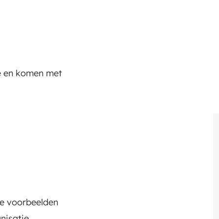
ie en komen met
he voorbeelden
nisatie