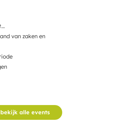
t…
tand van zaken en
riode
gen
bekijk alle events