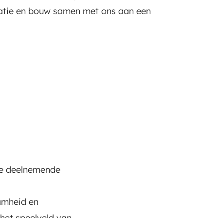
matie en bouw samen met ons aan een
 de deelnemende
amheid en
 het speelveld van