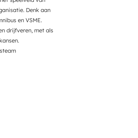
rganisatie. Denk aan
Omnibus en VSME.
n drijfveren, met als
 kansen.
dsteam