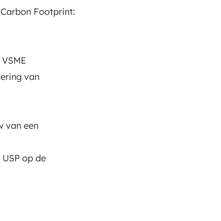
 Carbon Footprint:
de VSME
ering van
w van een
s USP op de