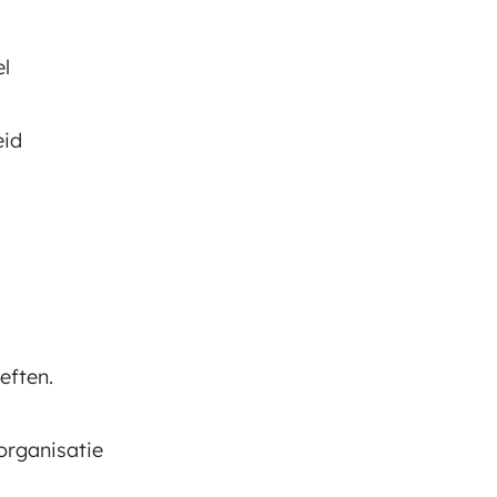
l
eid
eften.
organisatie