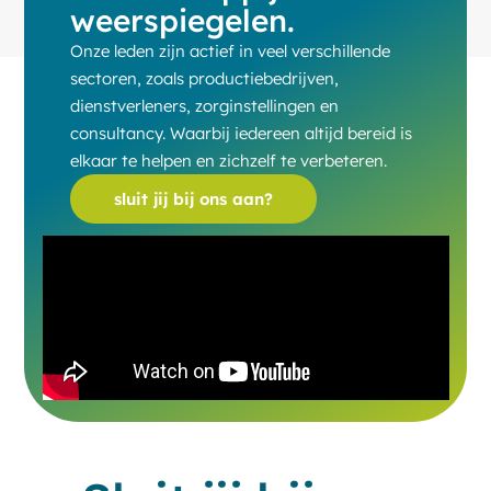
weerspiegelen
.
Onze leden zijn actief in veel verschillende
sectoren, zoals productiebedrijven,
dienstverleners, zorginstellingen en
consultancy. Waarbij iedereen altijd bereid is
elkaar te helpen en zichzelf te verbeteren.
sluit jij bij ons aan?