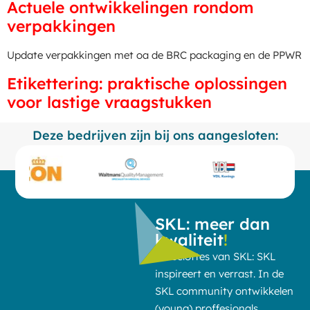
Actuele ontwikkelingen rondom
verpakkingen
Update verpakkingen met oa de BRC packaging en de PPWR
Etikettering: praktische oplossingen
voor lastige vraagstukken
Deze bedrijven zijn bij ons aangesloten:
SKL: meer dan
kwaliteit
!
De beloftes van SKL: SKL
inspireert en verrast. In de
SKL community ontwikkelen
(young) proffesionals